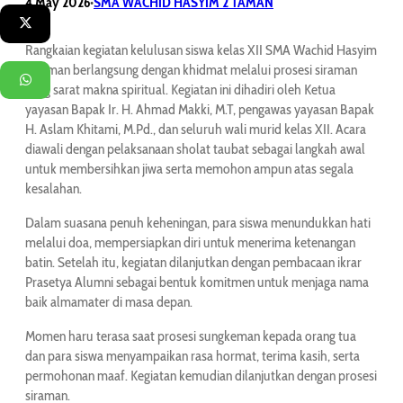
4 May 2026
SMA WACHID HASYIM 2 TAMAN
•
Twitter
Rangkaian kegiatan kelulusan siswa kelas XII SMA Wachid Hasyim
2 Taman berlangsung dengan khidmat melalui prosesi siraman
WhatsApp
yang sarat makna spiritual. Kegiatan ini dihadiri oleh Ketua
yayasan Bapak Ir. H. Ahmad Makki, M.T, pengawas yayasan Bapak
H. Aslam Khitami, M.Pd., dan seluruh wali murid kelas XII. Acara
diawali dengan pelaksanaan sholat taubat sebagai langkah awal
untuk membersihkan jiwa serta memohon ampun atas segala
kesalahan.
Dalam suasana penuh keheningan, para siswa menundukkan hati
melalui doa, mempersiapkan diri untuk menerima ketenangan
batin. Setelah itu, kegiatan dilanjutkan dengan pembacaan ikrar
Prasetya Alumni sebagai bentuk komitmen untuk menjaga nama
baik almamater di masa depan.
Momen haru terasa saat prosesi sungkeman kepada orang tua
dan para siswa menyampaikan rasa hormat, terima kasih, serta
permohonan maaf. Kegiatan kemudian dilanjutkan dengan prosesi
siraman.