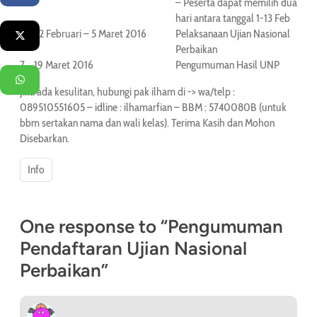
– Peserta dapat memilih dua
hari antara tanggal 1-13 Feb
6.
22 Februari – 5 Maret 2016
Pelaksanaan Ujian Nasional
Twitter
Perbaikan
7.
19 Maret 2016
Pengumuman Hasil UNP
WhatsApp
Jika ada kesulitan, hubungi pak ilham di -> wa/telp :
089510551605 – idline : ilhamarfian – BBM : 5740080B (untuk
bbm sertakan nama dan wali kelas). Terima Kasih dan Mohon
Disebarkan.
Info
One response to “Pengumuman
Pendaftaran Ujian Nasional
Perbaikan”