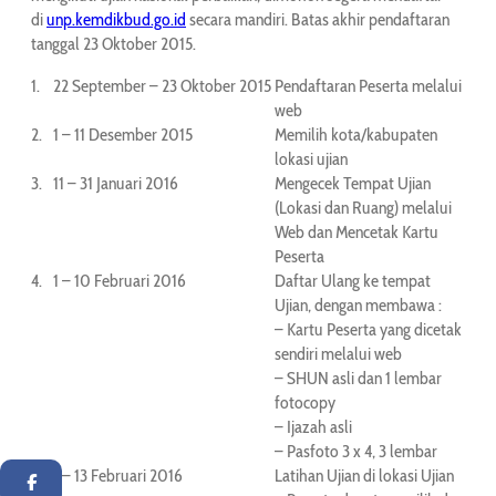
di
unp.kemdikbud.go.id
secara mandiri. Batas akhir pendaftaran
tanggal 23 Oktober 2015.
1.
22 September – 23 Oktober 2015
Pendaftaran Peserta melalui
web
2.
1 – 11 Desember 2015
Memilih kota/kabupaten
lokasi ujian
3.
11 – 31 Januari 2016
Mengecek Tempat Ujian
(Lokasi dan Ruang) melalui
Web dan Mencetak Kartu
Peserta
4.
1 – 10 Februari 2016
Daftar Ulang ke tempat
Ujian, dengan membawa :
– Kartu Peserta yang dicetak
sendiri melalui web
– SHUN asli dan 1 lembar
fotocopy
– Ijazah asli
– Pasfoto 3 x 4, 3 lembar
5.
1 – 13 Februari 2016
Latihan Ujian di lokasi Ujian
Facebook