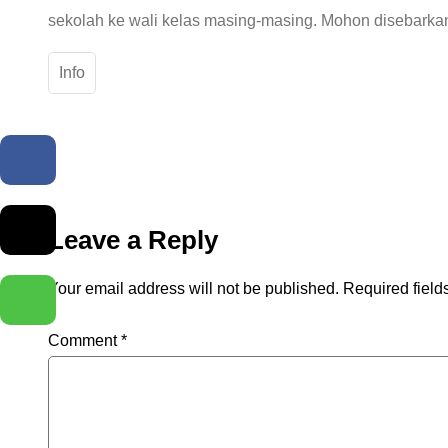
sekolah ke wali kelas masing-masing. Mohon disebark
Info
Facebook
Twitter
Leave a Reply
Your email address will not be published.
Required fiel
WhatsApp
Comment
*