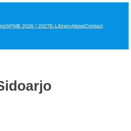
log
SPMB 2026 / 2027
E-Library
About
Contact
Sidoarjo