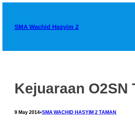
SMA Wachid Hasyim 2
Kejuaraan O2SN T
•
9 May 2014
SMA WACHID HASYIM 2 TAMAN