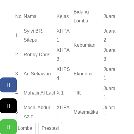
Bidang
No
Nama
Kelas
Juara
Lomba
Sylvi BR.
XI IPA
Juara
1
Sitepu
1
2
Kebumian
XI IPA
Juara
2
Robby Daris
3
3
XI IPS
Juara
3
Ari Setiawan
Ekonomi
4
1
Facebook
Juara
4
Muhajir Al Latif
X 1
TIK
1
Twitter
Moch. Abdul
XI IPA
Juara
5
Matematika
Aziz
1
1
WhatsApp
Lomba
Prestasi