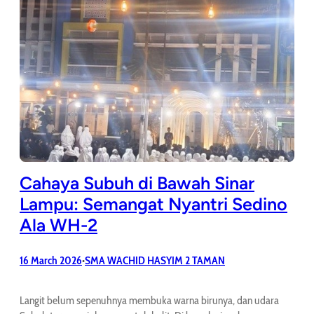
Cahaya Subuh di Bawah Sinar
Lampu: Semangat Nyantri Sedino
Ala WH-2
16 March 2026
SMA WACHID HASYIM 2 TAMAN
•
Langit belum sepenuhnya membuka warna birunya, dan udara