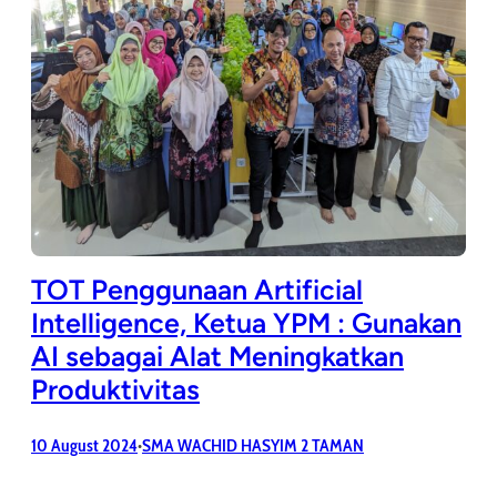
TOT Penggunaan Artificial
Intelligence, Ketua YPM : Gunakan
AI sebagai Alat Meningkatkan
Produktivitas
10 August 2024
SMA WACHID HASYIM 2 TAMAN
•