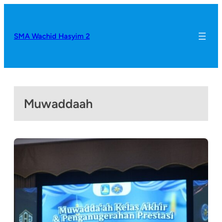
SMA Wachid Hasyim 2
Muwaddaah