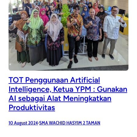
TOT Penggunaan Artificial
Intelligence, Ketua YPM : Gunakan
AI sebagai Alat Meningkatkan
Produktivitas
10 August 2024
SMA WACHID HASYIM 2 TAMAN
•