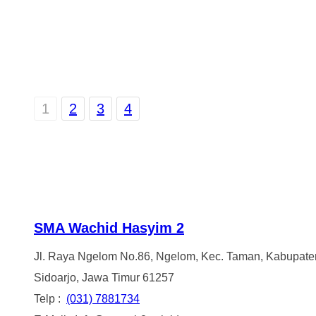
1
2
3
4
SMA Wachid Hasyim 2
Jl. Raya Ngelom No.86, Ngelom, Kec. Taman, Kabupate
Sidoarjo, Jawa Timur 61257
Telp :
(031) 7881734