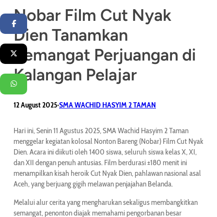
Nobar Film Cut Nyak
Facebook
Dien Tanamkan
Semangat Perjuangan di
Twitter
Kalangan Pelajar
WhatsApp
12 August 2025
SMA WACHID HASYIM 2 TAMAN
•
Hari ini, Senin 11 Agustus 2025, SMA Wachid Hasyim 2 Taman
menggelar kegiatan kolosal Nonton Bareng (Nobar) Film Cut Nyak
Dien. Acara ini diikuti oleh 1400 siswa, seluruh siswa kelas X, XI,
dan XII dengan penuh antusias. Film berdurasi ±180 menit ini
menampilkan kisah heroik Cut Nyak Dien, pahlawan nasional asal
Aceh, yang berjuang gigih melawan penjajahan Belanda.
Melalui alur cerita yang mengharukan sekaligus membangkitkan
semangat, penonton diajak memahami pengorbanan besar