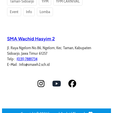
Taman-Sidoarjo
YPM
YPM CARNIVAL
Event
Info
Lomba
SMA Wachid Hasyim 2
Jl. Raya Ngelom No.86, Ngelom, Kec. Taman, Kabupaten
Sidoarjo, Jawa Timur 61257
Telp :
(031) 7881734
E-Mail : Info@smawh2.sch.id