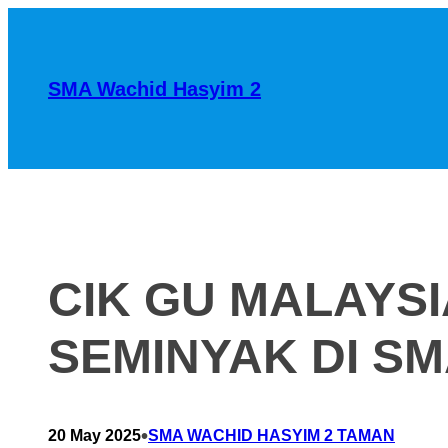
SMA Wachid Hasyim 2
CIK GU MALAY
SEMINYAK DI S
•
20 May 2025
SMA WACHID HASYIM 2 TAMAN