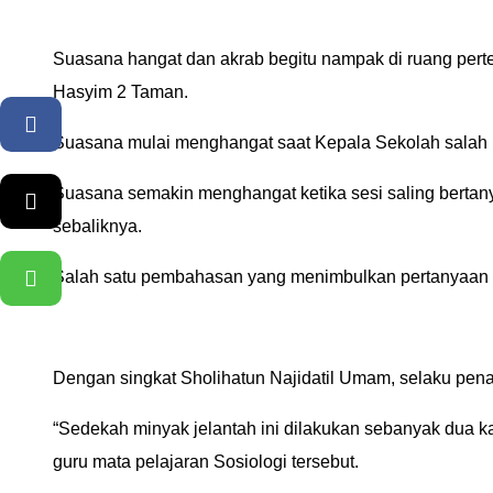
Suasana hangat dan akrab begitu nampak di ruang perte
Hasyim 2 Taman.
Facebook
Suasana mulai menghangat saat Kepala Sekolah salah 
Suasana semakin menghangat ketika sesi saling berta
Twitter
sebaliknya.
WhatsApp
Salah satu pembahasan yang menimbulkan pertanyaan m
Dengan singkat Sholihatun Najidatil Umam, selaku pe
“Sedekah minyak jelantah ini dilakukan sebanyak dua k
guru mata pelajaran Sosiologi tersebut.