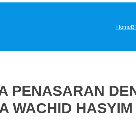
Home
B
SIA PENASARAN D
MA WACHID HASYIM