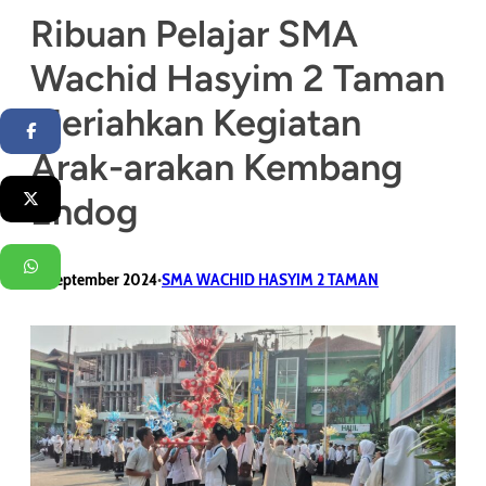
Ribuan Pelajar SMA
Wachid Hasyim 2 Taman
Meriahkan Kegiatan
Facebook
Arak-arakan Kembang
Endog
Twitter
WhatsApp
19 September 2024
SMA WACHID HASYIM 2 TAMAN
•