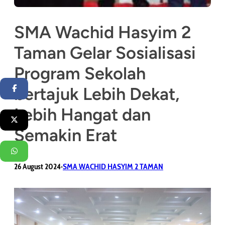
SMA Wachid Hasyim 2
Taman Gelar Sosialisasi
Program Sekolah
bertajuk Lebih Dekat,
Facebook
Lebih Hangat dan
Twitter
Semakin Erat
WhatsApp
26 August 2024
SMA WACHID HASYIM 2 TAMAN
•