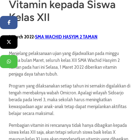
Vitamin kepada Siswa
Kelas XII
Facebook
1 March 2022
SMA WACHID HASYIM 2 TAMAN
•
Twitter
Menjelang pelaksanaan ujian yang dijadwalkan pada minggu
kedua bulan Maret, seluruh kelas XII SMA Wachid Hasyim 2
WhatsApp
Taman pada hari ini Selasa, 1 Maret 2022 diberikan vitamin
penjaga daya tahan tubuh.
Program yang dilaksanakan setiap tahun ini semakin digalakkan di
tengah merebaknya wabah Omicron. Apalagi wilayah Sidoarjo
berada pada level 3, maka sekolah harus meningkatkan
kewaspadaan agar anak-anak tetap dapat menjalankan aktifitas
belajar secara maksimal.
Pembagian vitamin ini rencananya tidak hanya dibagikan kepada
siswa kelas XII saja, akan tetapi seluruh siswa baik kelas X
maupun kelas XI juga akan mendapatkan vitamin yang dibagikan