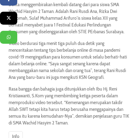
Berita menggembirakan kembali datang dari para siswa SMA
Wachid Hasyim 2 Taman. Adalah Rani Rusdi Ana, Rizka Dwi
Istiqomah, Sulaf Muhammad Arifuro’is siswa kelas XII yang
Twitter
berhasil menyabet juara 1 Festival Edukasi Perlindungan
Konsumen yang diselenggarakan oleh STIE PErbanas Surabaya.
WhatsApp
Video berdurasi tiga menit tiga puluh dua detik yang
menceritakan tentang tips berbelanja online di masa pandemi
covid-19 mengingatkan para konsumen untuk selalu berhati-hati
dalam belanja online. “Saya sangat senang karena dapat
membanggakan nama sekolah dan orang tua”, terang Rani Rusdi
Ana yang baru-baru ini juga mengikuti KSN Geografi.
Rasa bangga dan bahagia juga ditunjukkan oleh Ibu Hj. Reni
Kristiawanti, S.Kom yang membimbing ketiga peserta dalam
memproduksi video tersebut. “Kemenangan merupakan takdir
Allah SWT tetapi kita harus tetap berusaha menggapainya dan
semua itu karena kemudahan-Nya”, demikian penjelasan guru TIK
di SMA Wachid Hasyim 2 Taman.
Info