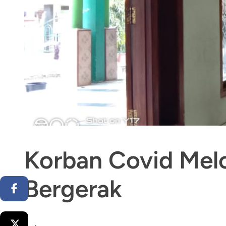
Korban Covid Me
Bergerak
Facebook
Twitter