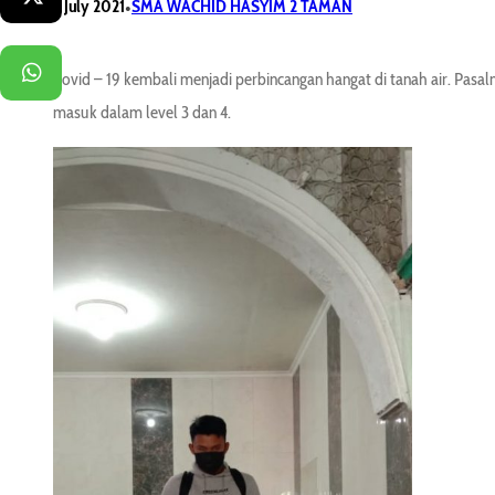
•
5 July 2021
SMA WACHID HASYIM 2 TAMAN
WhatsApp
Covid – 19 kembali menjadi perbincangan hangat di tanah air. Pa
masuk dalam level 3 dan 4.