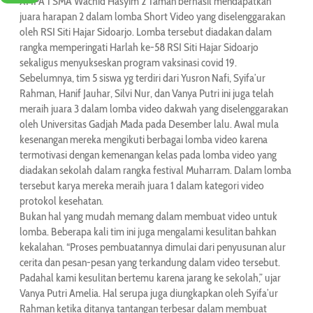
XI IPA 1 SMA Wachid Hasyim 2 Taman berhasil mendapatkan
juara harapan 2 dalam lomba Short Video yang diselenggarakan
oleh RSI Siti Hajar Sidoarjo. Lomba tersebut diadakan dalam
rangka memperingati Harlah ke-58 RSI Siti Hajar Sidoarjo
sekaligus menyukseskan program vaksinasi covid 19.
Sebelumnya, tim 5 siswa yg terdiri dari Yusron Nafi, Syifa’ur
Rahman, Hanif Jauhar, Silvi Nur, dan Vanya Putri ini juga telah
meraih juara 3 dalam lomba video dakwah yang diselenggarakan
oleh Universitas Gadjah Mada pada Desember lalu. Awal mula
kesenangan mereka mengikuti berbagai lomba video karena
termotivasi dengan kemenangan kelas pada lomba video yang
diadakan sekolah dalam rangka festival Muharram. Dalam lomba
tersebut karya mereka meraih juara 1 dalam kategori video
protokol kesehatan.
Bukan hal yang mudah memang dalam membuat video untuk
lomba. Beberapa kali tim ini juga mengalami kesulitan bahkan
kekalahan. “Proses pembuatannya dimulai dari penyusunan alur
cerita dan pesan-pesan yang terkandung dalam video tersebut.
Padahal kami kesulitan bertemu karena jarang ke sekolah,” ujar
Vanya Putri Amelia. Hal serupa juga diungkapkan oleh Syifa’ur
Rahman ketika ditanya tantangan terbesar dalam membuat