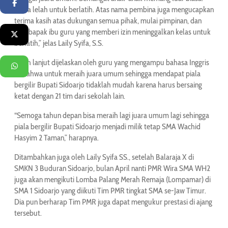
Facebook
Tiada lelah untuk berlatih. Atas nama pembina juga mengucapkan
terima kasih atas dukungan semua pihak, mulai pimpinan, dan
juga bapak ibu guru yang memberi izin meninggalkan kelas untuk
Twitter
berlatih,” jelas Laily Syifa, S.S.
Lebih lanjut dijelaskan oleh guru yang mengampu bahasa Inggris
WhatsApp
ini bahwa untuk meraih juara umum sehingga mendapat piala
bergilir Bupati Sidoarjo tidaklah mudah karena harus bersaing
ketat dengan 21 tim dari sekolah lain.
“Semoga tahun depan bisa meraih lagi juara umum lagi sehingga
piala bergilir Bupati Sidoarjo menjadi milik tetap SMA Wachid
Hasyim 2 Taman,” harapnya.
Ditambahkan juga oleh Laily Syifa SS., setelah Balaraja X di
SMKN 3 Buduran Sidoarjo, bulan April nanti PMR Wira SMA WH2
juga akan mengikuti Lomba Palang Merah Remaja (Lompamar) di
SMA 1 Sidoarjo yang diikuti Tim PMR tingkat SMA se-Jaw Timur.
Dia pun berharap Tim PMR juga dapat mengukur prestasi di ajang
tersebut.