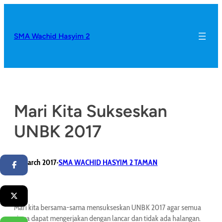
SMA Wachid Hasyim 2
Mari Kita Sukseskan
UNBK 2017
14 March 2017
SMA WACHID HASYIM 2 TAMAN
•
Facebook
Twitter
Mari kita bersama-sama mensukseskan UNBK 2017 agar semua
siswa dapat mengerjakan dengan lancar dan tidak ada halangan.