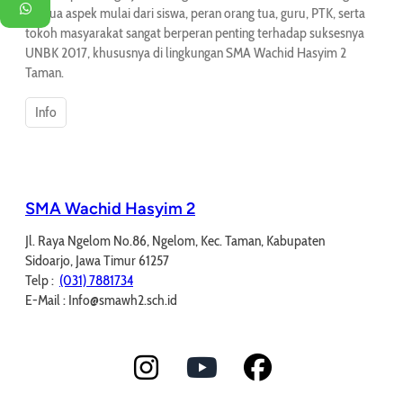
WhatsApp
Semua aspek mulai dari siswa, peran orang tua, guru, PTK, serta
tokoh masyarakat sangat berperan penting terhadap suksesnya
UNBK 2017, khususnya di lingkungan SMA Wachid Hasyim 2
Taman.
Info
SMA Wachid Hasyim 2
Jl. Raya Ngelom No.86, Ngelom, Kec. Taman, Kabupaten
Sidoarjo, Jawa Timur 61257
Telp :
(031) 7881734
E-Mail : Info@smawh2.sch.id