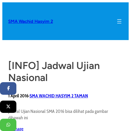
SMA Wachid Hasyim 2
[INFO] Jadwal Ujian
Nasional
Facebook
1 April 2016
SMA WACHID HASYIM 2 TAMAN
•
Twitter
Jadwal Ujian Nasional SMA 2016 bisa dilihat pada gambar
dibawah ini
WhatsApp