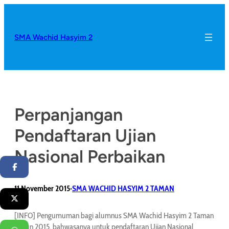
SMA Wachid Hasyim 2
Perpanjangan
Pendaftaran Ujian
Nasional Perbaikan
Facebook
11 November 2015
SMA WACHID HASYIM 2 TAMAN
•
Twitter
[INFO] Pengumuman bagi alumnus SMA Wachid Hasyim 2 Taman
Tahun 2015, bahwasanya untuk pendaftaran Ujian Nasional