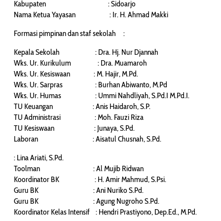
Kabupaten : Sidoarjo
Nama Ketua Yayasan : Ir. H. Ahmad Makki
Formasi pimpinan dan staf sekolah :
Kepala Sekolah : Dra. Hj. Nur Djannah
Wks. Ur. Kurikulum : Dra. Muamaroh
Wks. Ur. Kesiswaan : M. Hajir, M.Pd.
Wks. Ur. Sarpras : Burhan Abiwanto, M.Pd
Wks. Ur. Humas : Ummi Nahdliyah, S.Pd.I M.Pd.I.
TU Keuangan : Anis Haidaroh, S.P.
TU Administrasi : Moh. Fauzi Riza
TU Kesiswaan : Junaya, S.Pd.
Laboran : Aisatul Chusnah, S.Pd.
: Lina Ariati, S.Pd.
Toolman : Al Mujib Ridwan
Koordinator BK : H. Amir Mahmud, S.Psi.
Guru BK : Ani Nuriko S.Pd.
Guru BK : Agung Nugroho S.Pd.
Koordinator Kelas Intensif : Hendri Prastiyono, Dep.Ed., M.Pd.