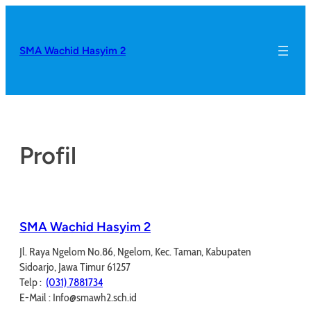
SMA Wachid Hasyim 2
Profil
SMA Wachid Hasyim 2
Jl. Raya Ngelom No.86, Ngelom, Kec. Taman, Kabupaten
Sidoarjo, Jawa Timur 61257
Telp :
(031) 7881734
E-Mail : Info@smawh2.sch.id