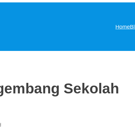
Home
B
ngembang Sekolah
d