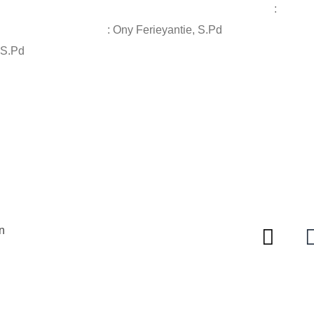
Rahmania, S.Si :
Si : Ony Ferieyantie, S.Pd
mi, S.Pd
n